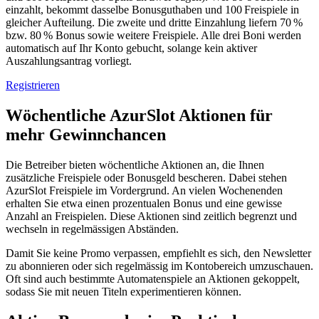
einzahlt, bekommt dasselbe Bonusguthaben und 100 Freispiele in
gleicher Aufteilung. Die zweite und dritte Einzahlung liefern 70 %
bzw. 80 % Bonus sowie weitere Freispiele. Alle drei Boni werden
automatisch auf Ihr Konto gebucht, solange kein aktiver
Auszahlungsantrag vorliegt.
Registrieren
Wöchentliche AzurSlot Aktionen für
mehr Gewinnchancen
Die Betreiber bieten wöchentliche Aktionen an, die Ihnen
zusätzliche Freispiele oder Bonusgeld bescheren. Dabei stehen
AzurSlot Freispiele im Vordergrund. An vielen Wochenenden
erhalten Sie etwa einen prozentualen Bonus und eine gewisse
Anzahl an Freispielen. Diese Aktionen sind zeitlich begrenzt und
wechseln in regelmässigen Abständen.
Damit Sie keine Promo verpassen, empfiehlt es sich, den Newsletter
zu abonnieren oder sich regelmässig im Kontobereich umzuschauen.
Oft sind auch bestimmte Automatenspiele an Aktionen gekoppelt,
sodass Sie mit neuen Titeln experimentieren können.