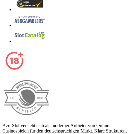
AzurSlot versteht sich als moderner Anbieter von Online-
Casinospielen für den deutschsprachigen Markt. Klare Strukturen,