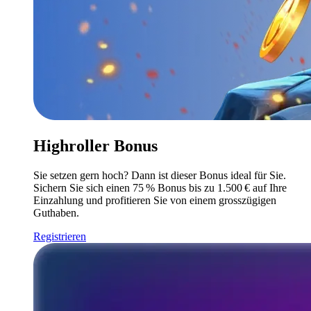
Highroller Bonus
Sie setzen gern hoch? Dann ist dieser Bonus ideal für Sie.
Sichern Sie sich einen 75 % Bonus bis zu 1.500 € auf Ihre
Einzahlung und profitieren Sie von einem grosszügigen
Guthaben.
Registrieren