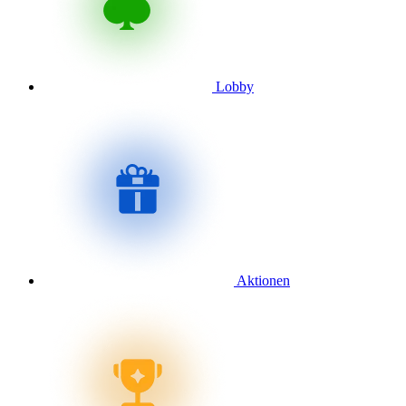
Lobby
Aktionen