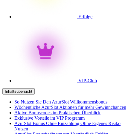
Erfolge
VIP-Club
Inhaltsübersicht
So Nutzen Sie Den AzurSlot Willkommensbonus
Wöchentliche AzurSlot Aktionen für mehr Gewinnchancen
Aktive Bonuscodes im Praktischen Überblick
Exklusive Vorteile im VIP Programm
AzurSlot Bonus Ohne Einzahlung Ohne Eigenes Risiko
Nutzen