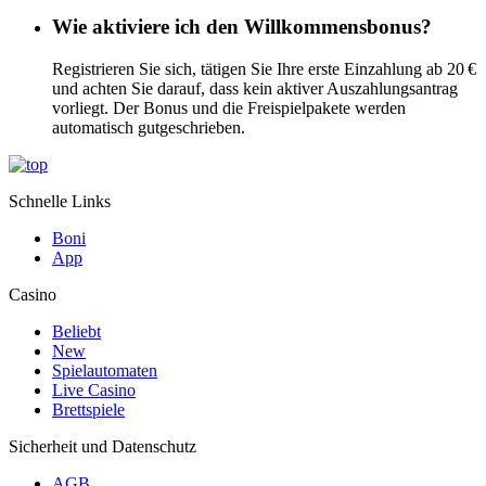
Wie aktiviere ich den Willkommensbonus?
Registrieren Sie sich, tätigen Sie Ihre erste Einzahlung ab 20 €
und achten Sie darauf, dass kein aktiver Auszahlungsantrag
vorliegt. Der Bonus und die Freispielpakete werden
automatisch gutgeschrieben.
Schnelle Links
Boni
App
Casino
Beliebt
New
Spielautomaten
Live Casino
Brettspiele
Sicherheit und Datenschutz
AGB