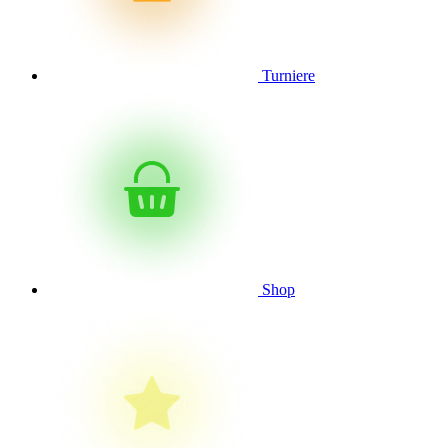
Turniere
Shop