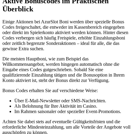
Aktive Bonuscodes im Praktischen
Überblick
Einige Aktionen bei AzurSlot Boni werden über spezielle Bonus
Codes freigeschaltet, die entweder im Kassenbereich eingegeben
oder direkt im Spielerkonto aktiviert werden können. Hinter diesen
Codes verbergen sich häufig Freispiele, erhöhte Einzahlungsboni
oder zeitlich begrenzte Sonderaktionen – ideal für alle, die das
gewisse Extra suchen.
Die meisten Hauptboni, wie zum Beispiel das
Willkommensangebot, werden hingegen automatisch ohne die
Eingabe eines Codes gutgeschrieben. Sobald Sie eine
qualifizierende Einzahlung tätigen und die Bonusoption in Ihrem
Konto aktiviert ist, steht der Bonus direkt zur Verfügung.
Bonus Codes erhalten Sie auf verschiedene Weise:
Über E-Mail-Newsletter oder SMS-Nachrichten.
Als Belohnung für Ihre Aktivität im Casino.
Im Rahmen saisonaler oder spezieller Event-Promotions.
Achten Sie dabei stets auf eventuelle Gültigkeitsfristen und die
erforderliche Mindesteinzahlung, um alle Vorteile der Angebote voll
ausschöpfen zu können.